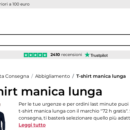
iori a 100 euro
2410
recensioni
age
ta Consegna
Abbigliamento
T-shirt manica lunga
hirt manica lunga
Per le tue urgenze e per ordini last minute puoi 
t-shirt manica lunga con il marchio "72 h gratis". 
consegna, ti basterà selezionare quello più adat
calcolare il tuo preventivo in tempo reale: inseris
Leggi tutto