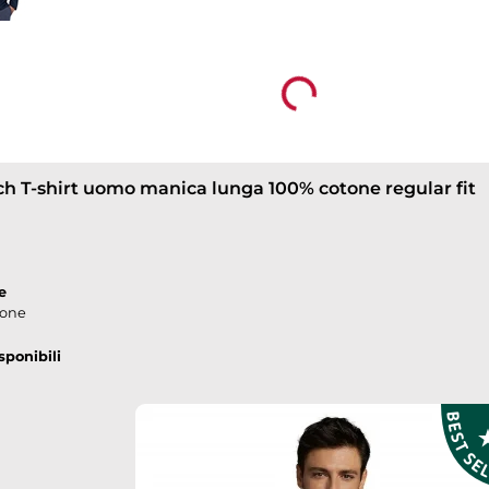
configuratore e carica il file con il logo. Ti riservia
store online con personalizzazione e consegna gr
Loading...
h T-shirt uomo manica lunga 100% cotone regular fit
e
tone
sponibili