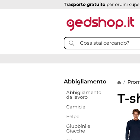
Trasporto gratuito
per ordini super
Abbigliamento
Home p
Pron
Abbigliamento
T-s
da lavoro
Camicie
Felpe
Giubbini e
Giacche