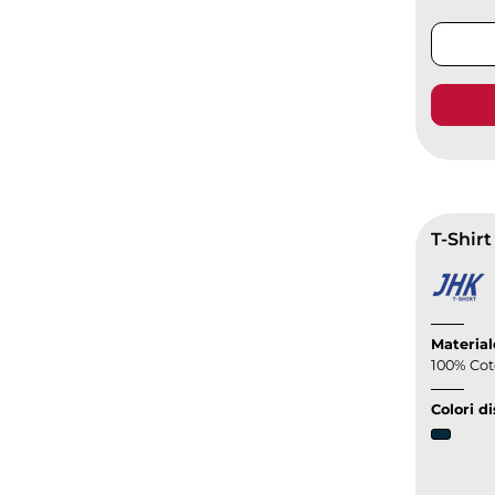
T-Shir
Material
100% Coto
Colori di