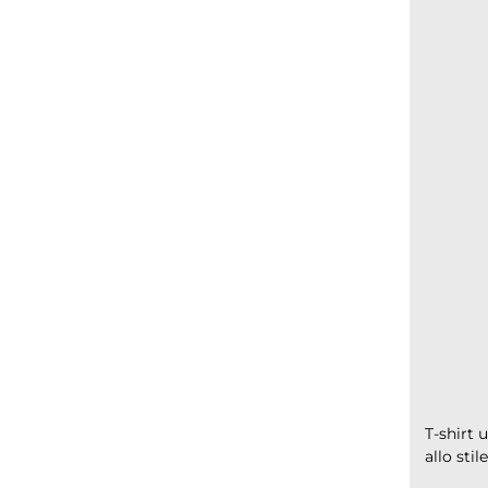
T-shirt
allo stil