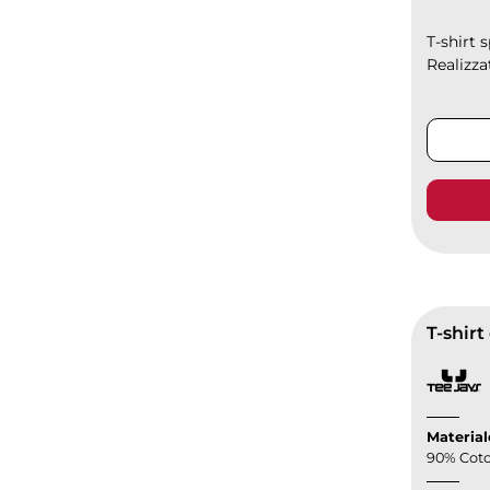
T-shirt 
Realizzat
T-shirt
Material
90% Coto