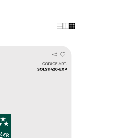
mo i migliori prezzi tra gli
atuita entro 3 giorni.
CODICE ART.
SOLS11420-EXP