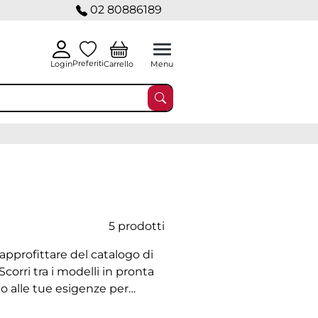
02 80886189
Preferiti
Carrello
Login
Menu
5 prodotti
approfittare del catalogo di
Scorri tra i modelli in pronta
to alle tue esigenze per
ci le quantità nel