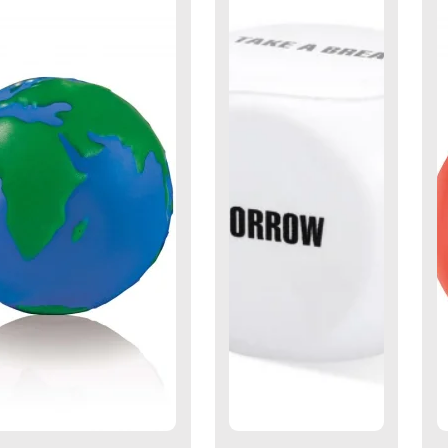
down
down