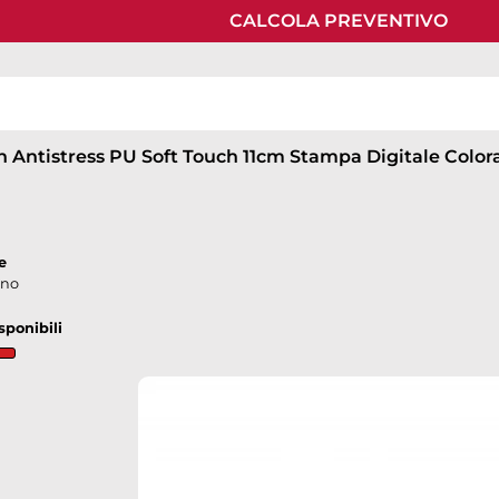
CALCOLA PREVENTIVO
 Antistress PU Soft Touch 11cm Stampa Digitale Color
down
e
ano
sponibili