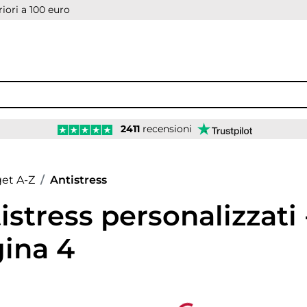
iori a 100 euro
2411
recensioni
age
et A-Z
Antistress
istress personalizzati 
ina 4