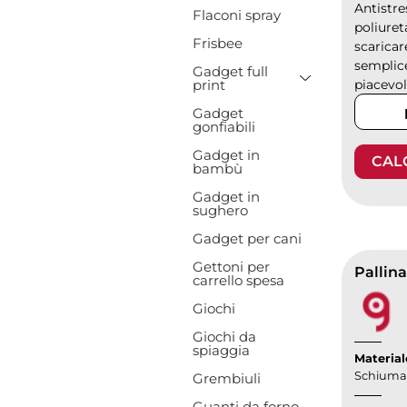
Antistr
Flaconi spray
poliuret
Frisbee
scaricar
semplice
Gadget full
Toggle Drop
print
piacevole
Gadget
gonfiabili
Gadget in
CAL
bambù
Gadget in
sughero
Gadget per cani
Gettoni per
carrello spesa
Giochi
Giochi da
spiaggia
Material
Schiuma 
Grembiuli
Guanti da forno