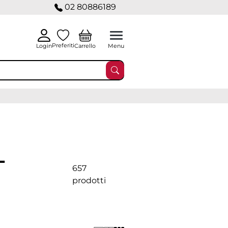
02 80886189
Preferiti
Carrello
Login
Menu
-
657
prodotti