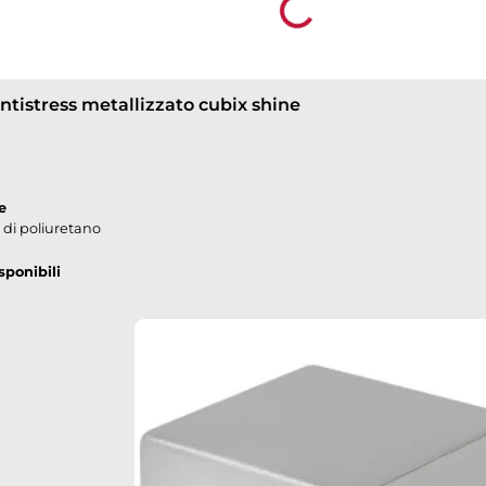
Loading...
ntistress metallizzato cubix shine
e
di poliuretano
sponibili
own