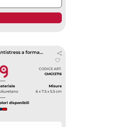
Antistress a forma di goccia
CODICE ART.
GMG13716
ateriale
Misure
oliuretano
6 x 7.5 x 5.5 cm
olori disponibili