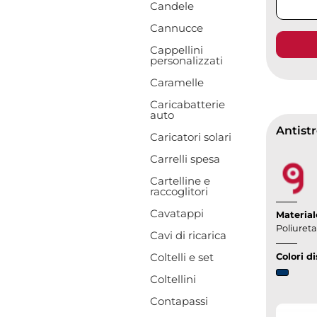
Candele
Cannucce
Cappellini
personalizzati
Caramelle
Caricabatterie
auto
Caricatori solari
Carrelli spesa
Cartelline e
raccoglitori
Cavatappi
Material
Poliuret
Cavi di ricarica
Coltelli e set
Colori di
Coltellini
Contapassi