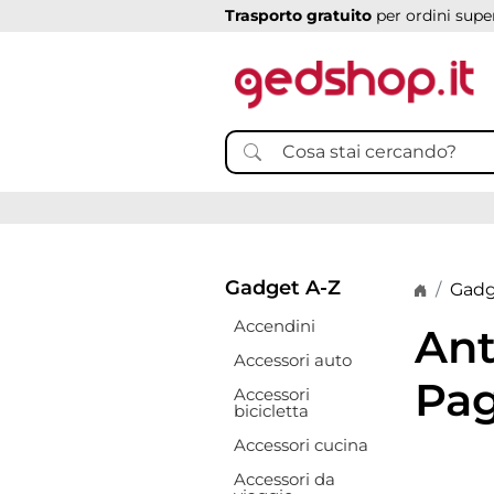
Trasporto gratuito
per ordini super
Gadget A-Z
Home p
Gadg
Accendini
Ant
Accessori auto
Pag
Accessori
bicicletta
Accessori cucina
Accessori da