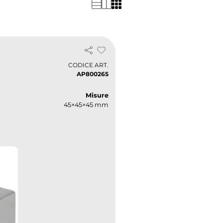
CODICE ART.
AP800265
Misure
45×45×45 mm