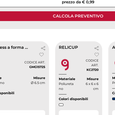
prezzo da € 0,99
CALCOLA PREVENTIVO
Antistress a forma di mondo
RELICUP
CODICE
CODICE ART.
ART.
GMG15725
KC2720
e
Misure
M
Materiale
Misure
ano
Ø 6.5 cm
P
Poliureta
6 x 6 x 6
no
cm
sponibili
C
Colori disponibili