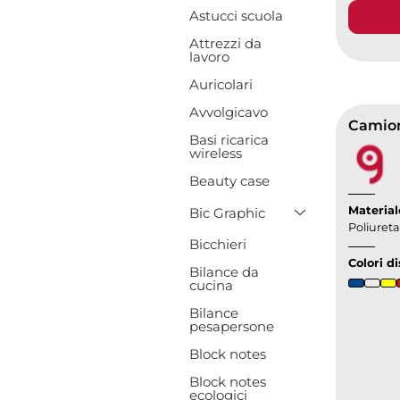
Astucci scuola
Attrezzi da
lavoro
Auricolari
Avvolgicavo
Camion
Basi ricarica
wireless
Beauty case
Toggle Drop
Material
Bic Graphic
Poliuret
Bicchieri
Colori di
Bilance da
cucina
Bilance
pesapersone
Block notes
Block notes
ecologici