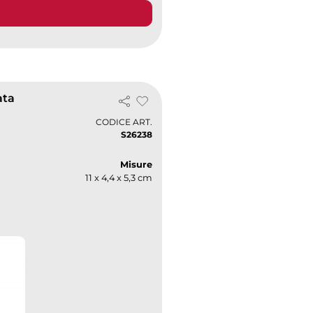
ata
CODICE ART.
S26238
Misure
11 x 4,4 x 5,3 cm