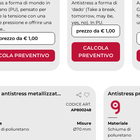
Antistress a forma di
ess a forma di mondo in
A
'dado' (Take a break,
ano (PU), pensato per
G
tomorrow, may be,
e la tensione con una
f
yes, no). In PU.
 pressione e offrire una
u
down
...
prezzo da € 1,00
prezzo da € 1,00
CALCOLA
COLA PREVENTIVO
PREVENTIVO
Pallina antistress metallizzata relixa shine
Antistress p
CODICE ART.
AP800248
e
Misure
Materiale
di poliuretano
Ø70 mm
Schiuma di
poliuretano