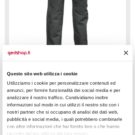
Questo sito web utilizza i cookie
Pantaloni da lavoro Kalamata garantiscono comfort e
Utilizziamo i cookie per personalizzare contenuti ed
resistenza per affrontare ogni giornata lavorativa in
annunci, per fornire funzionalità dei social media e per
totale sicurezza e...
analizzare il nostro traffico. Condividiamo inoltre
--
informazioni sul modo in cui utilizzi il nostro sito con i
nostri partner che si occupano di analisi dei dati web,
pubblicità e social media, i quali potrebbero combinarle
CALCOLA PREVENTIVO
con altre informazioni che hai fornito loro o che hanno
raccolto dal tuo utilizzo dei loro servizi.