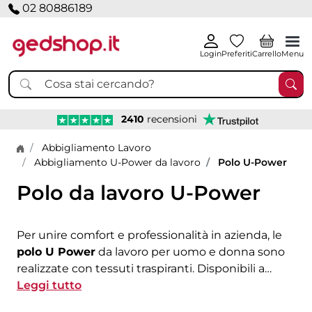
02 80886189
Login
Preferiti
Carrello
Menu
2410
recensioni
Home page
Abbigliamento Lavoro
Abbigliamento U-Power da lavoro
Polo U-Power
Polo da lavoro U-Power
Per unire comfort e professionalità in azienda, le
polo U Power
da lavoro per uomo e donna sono
realizzate con tessuti traspiranti. Disponibili a
manica corta o lunga, la polo U-Power è
Leggi tutto
personalizzabile con il tuo logo ricamato o