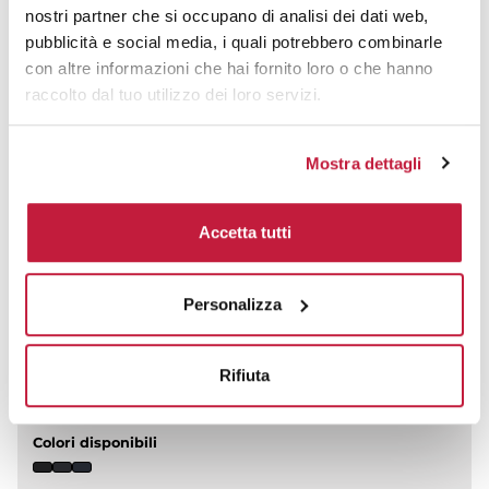
L'Oversize Hoody combina abbigliamento sportivo
nostri partner che si occupano di analisi dei dati web,
classico con dettagli interessanti: il materiale morbido
pubblicità e social media, i quali potrebbero combinarle
della felpa e le...
con altre informazioni che hai fornito loro o che hanno
prezzo da € 20,45
raccolto dal tuo utilizzo dei loro servizi.
CALCOLA PREVENTIVO
Mostra dettagli
Accetta tutti
Felpa con cappuccio regular fit
Personalizza
CODICE ART.
KK333
Rifiuta
Materiale
80% Cotone - 20% Poliestere - 280 g/m²
Colori disponibili