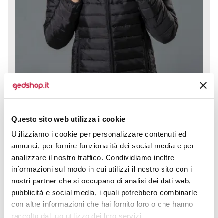
Questo sito web utilizza i cookie
Giubbino morbido e impermeabile Russia Lady è la
Utilizziamo i cookie per personalizzare contenuti ed
scelta perfetta per chi desidera unire stile e protezione
annunci, per fornire funzionalità dei social media e per
in ogni...
analizzare il nostro traffico. Condividiamo inoltre
prezzo da € 22,36
informazioni sul modo in cui utilizzi il nostro sito con i
nostri partner che si occupano di analisi dei dati web,
CALCOLA PREVENTIVO
pubblicità e social media, i quali potrebbero combinarle
con altre informazioni che hai fornito loro o che hanno
raccolto dal tuo utilizzo dei loro servizi.