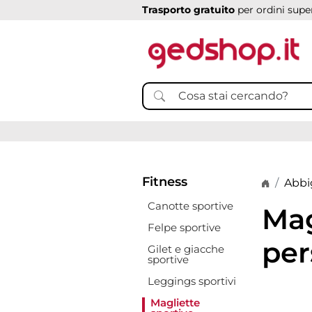
Trasporto gratuito
per ordini super
Fitness
Home p
Abbi
Canotte sportive
Mag
Felpe sportive
per
Gilet e giacche
sportive
Leggings sportivi
Magliette