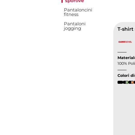
sportive
Pantaloncini
fitness
Pantaloni
jogging
T-shirt
Material
100% Pol
Colori di