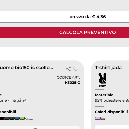
prezzo da € 4,36
CALCOLA PREVENTIVO
T-shirt uomo bio150 ic scollo a v
T-shirt jada
CODICE ART.
K3028IC
e
Materiale
one - 145 g/m²
92% poliestere e 8
sponibili
Colori disponibili
More...