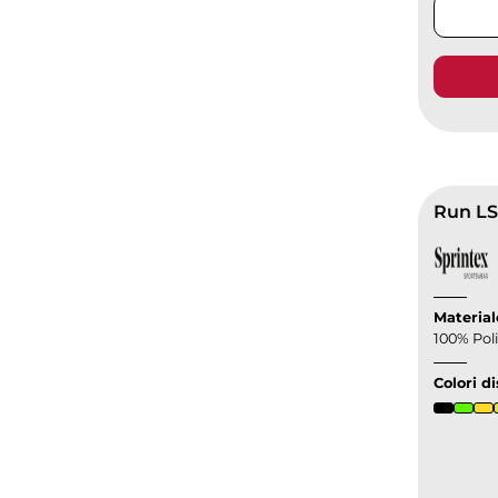
Run LS
Material
100% Poli
Colori di