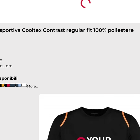
Loading...
 sportiva Cooltex Contrast regular fit 100% poliestere
e
iestere
sponibili
More...