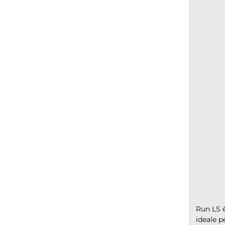
Run LS 
ideale p