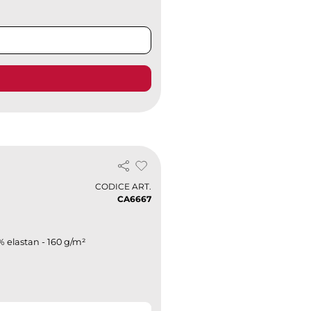
CODICE ART.
CA6667
% elastan - 160 g/m²